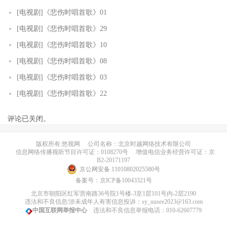
[电视剧]《悲伤时唱首歌》01
[电视剧]《悲伤时唱首歌》29
[电视剧]《悲伤时唱首歌》10
[电视剧]《悲伤时唱首歌》08
[电视剧]《悲伤时唱首歌》03
[电视剧]《悲伤时唱首歌》22
评论已关闭。
版权所有:悠视网
公司名称：北京时越网络技术有限公司
信息网络传播视听节目许可证：0108270号
增值电信业务经营许可证：京
B2-20171197
京公网安备 11010802025580号
备案号：
京ICP备10043321号
北京市朝阳区红军营南路36号院1号楼-3至1层101号内-2层2190
违法和不良信息/涉未成年人有害信息投诉：sy_uusee2023@163.com
中国互联网举报中心
违法和不良信息举报电话：010-62607779