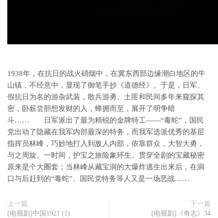
1938年，在抗日的战火硝烟中，在冀东西部边缘潮白地区的牛
山镇，不经意中，显现了御笔手抄《道德经》。于是，日军、
假抗日为名的游杂武装，散兵游勇、土匪和民间多年来窥探其
密，卧薪尝胆想发财的人，蜂拥而至，展开了明争暗
斗…… 日军派出了最为精锐的金牌特工——“毒蛇”，国民
党出动了隐藏在我军内部最深的特务，而我军选派优秀的基层
指挥员林峰，巧妙地打入到敌人内部，依靠群众，大智大勇，
与之周旋。一时间，护宝之旅险象环生。贯穿全剧的宝藏秘密
原来是个大圈套；当林峰从藏宝洞的大爆炸逃生出来后，在洞
口与后赶到的“毒蛇”、国民党特务等人又是一场恶战……
上一篇
下一篇
[电视剧]中国1921 (1)
[电视剧]《奇志》34