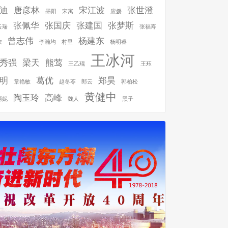
迪
唐彦林
宋江波
张世澄
墨阳
宋寓
应媛
张佩华
张国庆
张建国
张梦斯
云瑞
张福寿
曾志伟
杨建东
衣
李瀚均
村里
杨明睿
王冰河
秀强
梁天
熊莺
王乙琨
王珏
明
葛优
郑昊
章艳敏
赵冬苓
郎云
郭柏松
黄健中
陶玉玲
高峰
丽妮
魏人
黑子