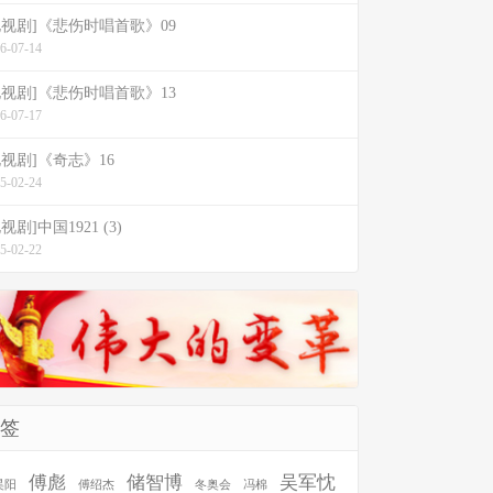
电视剧]《悲伤时唱首歌》09
6-07-14
电视剧]《悲伤时唱首歌》13
6-07-17
电视剧]《奇志》16
5-02-24
视剧]中国1921 (3)
5-02-22
签
傅彪
储智博
吴军忱
昊阳
傅绍杰
冬奥会
冯棉