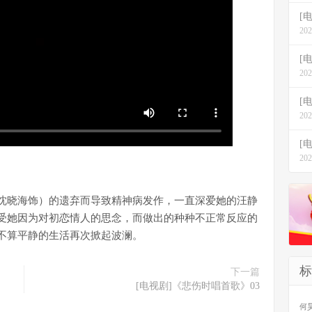
[
202
[
202
[
202
[电
202
沈晓海饰）的遗弃而导致精神病发作，一直深爱她的汪静
受她因为对初恋情人的思念，而做出的种种不正常反应的
不算平静的生活再次掀起波澜。
标
下一篇
[电视剧]《悲伤时唱首歌》03
何