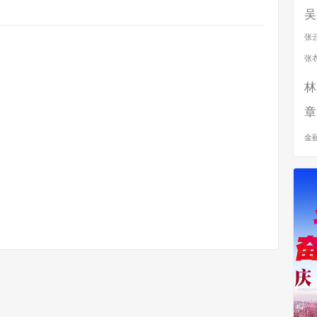
吴
张
张
林
章
金