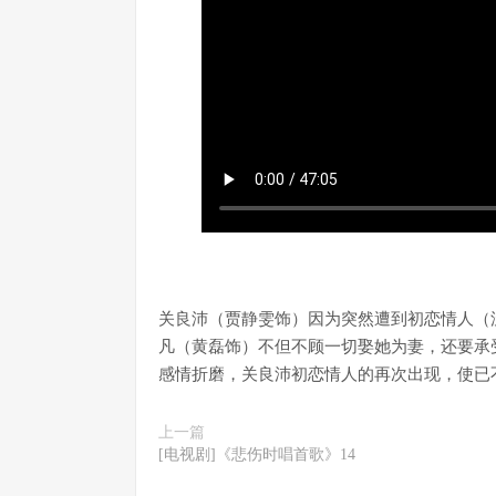
关良沛（贾静雯饰）因为突然遭到初恋情人（
凡（黄磊饰）不但不顾一切娶她为妻，还要承
感情折磨，关良沛初恋情人的再次出现，使已
上一篇
[电视剧]《悲伤时唱首歌》14