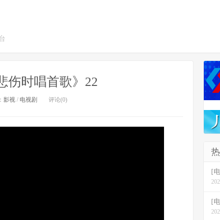
台
《悲伤时唱首歌》22
：
影视
/
电视剧
评论(0)
热
[
202
[
202