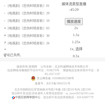
媒体流类型
直播
[电视剧]《悲伤时唱首歌》01
-45:29
[电视剧]《悲伤时唱首歌》29
[电视剧]《悲伤时唱首歌》10
播放速度
2x
[电视剧]《悲伤时唱首歌》03
1.5x
[电视剧]《悲伤时唱首歌》30
1.25x
[电视剧]《悲伤时唱首歌》26
1x
, 选择
评论已关闭。
0.5x
1x
版权所有:悠视网
公司名称：北京时越网络技术有限公司
信息网络传播视听节目许可证：0108270号
增值电信业务经营许可证：京
节目段落
B2-20171197
京公网安备 11010802025580号
节目段落
备案号：
京ICP备10043321号
北京市朝阳区红军营南路36号院1号楼-3至1层101号内-2层2190
描述
违法和不良信息/涉未成年人有害信息投诉：sy_uusee2023@163.com
关闭描述
, 选择
中国互联网举报中心
违法和不良信息举报电话：010-62607779