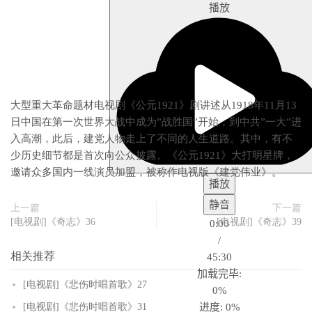
播放
大型重大革命题材电视剧《公元1921》剧讲述从1918年11月13
日中国在第一次世界大战中成为”战胜国”开始，到中共”一大”进
入高潮，此后，建党人物走上了不同的人生道路。其中，有不
少历史细节都是首次向公众披露。《公元1921》大打明星牌，
邀请众多国内一线演员加盟，被称作电视版《建党伟业》。
播放
静音
上一篇
下一篇
[电视剧]《奇志》36
[电视剧]《奇志》39
0:00
/
相关推荐
45:30
加载完毕
:
[电视剧]《悲伤时唱首歌》27
0%
进度
: 0%
[电视剧]《悲伤时唱首歌》31