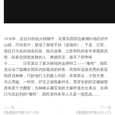
1938年，在抗日的战火硝烟中，在冀东西部边缘潮白地区的牛
山镇，不经意中，显现了御笔手抄《道德经》。于是，日军、
假抗日为名的游杂武装，散兵游勇、土匪和民间多年来窥探其
密，卧薪尝胆想发财的人，蜂拥而至，展开了明争暗
斗…… 日军派出了最为精锐的金牌特工——“毒蛇”，国民
党出动了隐藏在我军内部最深的特务，而我军选派优秀的基层
指挥员林峰，巧妙地打入到敌人内部，依靠群众，大智大勇，
与之周旋。一时间，护宝之旅险象环生。贯穿全剧的宝藏秘密
原来是个大圈套；当林峰从藏宝洞的大爆炸逃生出来后，在洞
口与后赶到的“毒蛇”、国民党特务等人又是一场恶战……
上一篇
下一篇
[电视剧]中国1921 (28)
[电视剧]中国1921 (22)