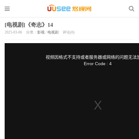
[电视剧]《奇志》14
2025-03-06
分类：
影视
/
电视剧
评论(0)
T
h
i
s
视频因格式不支持或者服务器或网络的问题无法
i
s
Error Code : 4
a
m
o
d
a
l
w
i
n
d
o
w
.