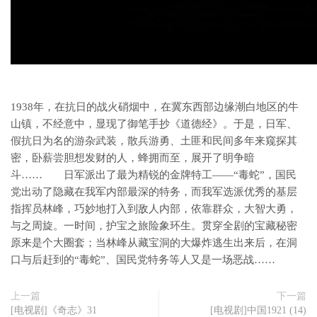
1938年，在抗日的战火硝烟中，在冀东西部边缘潮白地区的牛
山镇，不经意中，显现了御笔手抄《道德经》。于是，日军、
假抗日为名的游杂武装，散兵游勇、土匪和民间多年来窥探其
密，卧薪尝胆想发财的人，蜂拥而至，展开了明争暗
斗…… 日军派出了最为精锐的金牌特工——“毒蛇”，国民
党出动了隐藏在我军内部最深的特务，而我军选派优秀的基层
指挥员林峰，巧妙地打入到敌人内部，依靠群众，大智大勇，
与之周旋。一时间，护宝之旅险象环生。贯穿全剧的宝藏秘密
原来是个大圈套；当林峰从藏宝洞的大爆炸逃生出来后，在洞
口与后赶到的“毒蛇”、国民党特务等人又是一场恶战……
上一篇
下一篇
[电视剧]《奇志》31
[电视剧]中国1921 (14)