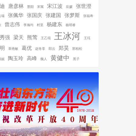
迪
唐彦林
宋江波
张世澄
墨阳
宋寓
应媛
张佩华
张国庆
张建国
张梦斯
云瑞
张福寿
曾志伟
杨建东
衣
李瀚均
村里
杨明睿
王冰河
秀强
梁天
熊莺
王乙琨
王珏
明
葛优
郑昊
章艳敏
赵冬苓
郎云
郭柏松
黄健中
陶玉玲
高峰
丽妮
魏人
黑子