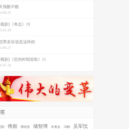
天我酷不酷
4-08-29
电视剧]《奇志》19
5-03-28
想男友应该是这样的
4-06-27
电视剧]《悲伤时唱首歌》11
6-07-20
签
傅彪
储智博
吴军忱
昊阳
傅绍杰
冬奥会
冯棉