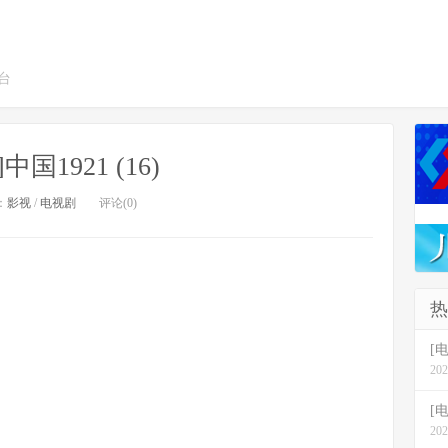
台
中国1921 (16)
：
影视
/
电视剧
评论(0)
热
[电
202
[
202