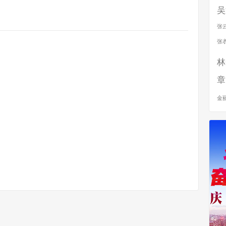
吴
张
张
林
章
金