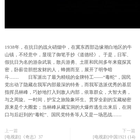
1938年，在抗日的战火硝烟中，在冀东西部边缘潮白地区的牛
山镇，不经意中，显现了御笔手抄《道德经》。于是，日军、
假抗日为名的游杂武装，散兵游勇、土匪和民间多年来窥探其
密，卧薪尝胆想发财的人，蜂拥而至，展开了明争暗
斗…… 日军派出了最为精锐的金牌特工——“毒蛇”，国民
党出动了隐藏在我军内部最深的特务，而我军选派优秀的基层
指挥员林峰，巧妙地打入到敌人内部，依靠群众，大智大勇，
与之周旋。一时间，护宝之旅险象环生。贯穿全剧的宝藏秘密
原来是个大圈套；当林峰从藏宝洞的大爆炸逃生出来后，在洞
口与后赶到的“毒蛇”、国民党特务等人又是一场恶战……
上一篇
下一篇
[电视剧]《奇志》37
[电视剧]中国1921 (14)