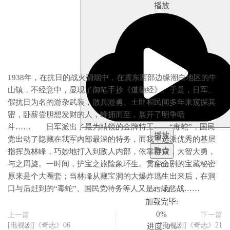
播放
1938年，在抗日的战火硝烟中，在冀东西部边缘潮白地区的牛
山镇，不经意中，显现了御笔手抄《道德经》。于是，日军、
假抗日为名的游杂武装，散兵游勇、土匪和民间多年来窥探其
密，卧薪尝胆想发财的人，蜂拥而至，展开了明争暗
斗…… 日军派出了最为精锐的金牌特工——“毒蛇”，国民
播放
党出动了隐藏在我军内部最深的特务，而我军选派优秀的基层
静音
指挥员林峰，巧妙地打入到敌人内部，依靠群众，大智大勇，
与之周旋。一时间，护宝之旅险象环生。贯穿全剧的宝藏秘密
0:00
原来是个大圈套；当林峰从藏宝洞的大爆炸逃生出来后，在洞
/
口与后赶到的“毒蛇”、国民党特务等人又是一场恶战……
45:42
加载完毕
:
0%
上一篇
下一篇
[电视剧]《奇志》06
[电视剧]《奇志》21
进度
: 0%