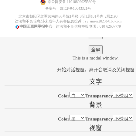
京公网安备 11010802025580号
字幕
备案号：
京ICP备10043321号
字幕设定
, 开启字幕设置弹窗
北京市朝阳区红军营南路36号院1号楼-3至1层101号内-2层2190
关闭字幕
, 选择
违法和不良信息/涉未成年人有害信息投诉：sy_uusee2023@163.com
中国互联网举报中心
违法和不良信息举报电话：010-62607779
音轨
全屏
This is a modal window.
开始对话视窗。离开会取消及关闭视窗
文字
Color
Transparency
背景
Color
Transparency
视窗