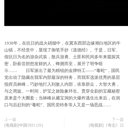
1938年，在抗日的战火硝烟中，在冀东西部边缘潮白地区的牛
山镇，不经意中，显现了御笔手抄《道德经》。于是，日军、
假抗日为名的游杂武装，散兵游勇、土匪和民间多年来窥探其
密，卧薪尝胆想发财的人，蜂拥而至，展开了明争暗
斗…… 日军派出了最为精锐的金牌特工——“毒蛇”，国民
党出动了隐藏在我军内部最深的特务，而我军选派优秀的基层
指挥员林峰，巧妙地打入到敌人内部，依靠群众，大智大勇，
与之周旋。一时间，护宝之旅险象环生。贯穿全剧的宝藏秘密
原来是个大圈套；当林峰从藏宝洞的大爆炸逃生出来后，在洞
口与后赶到的“毒蛇”、国民党特务等人又是一场恶战……
上一篇
下一篇
[电视剧]中国1921 (31)
[电视剧]《奇志》22