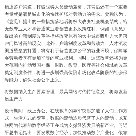
畅通落户渠道，打破阻碍人员流动藩篱，其背后还有一个重要
考量就是满足城市化的快速扩张对劳动力的需求。樊鹏认为，
《意见》提出的一些措施落地后将极大改变社会机会结构，给
无数专业人才和普通就业者创造更多政策红利。例如《意见》
提出的户籍制度改革举措将改变原有的大中城市吸引力大但落
户门槛过高的现实。此外，户籍制度改革和劳动力、人才流动
渠道壁垒的打通，将有利于营造更加公平的就业环境，保障城
乡劳动者享有更加平等的就业权利。同时，这些改革还将为更
大范围内推动我国社保、财政、教育、医疗等社会领域的改革
奠定制度条件，将进一步增强高位阶市场化改革阶段的社会保
障能力，确保社会公平正义。
将数据纳入生产要素管理：最具网络时代特征意义，将激发新
质生产力
疫情期间，线上办公、在线教育的异军突起加速了人们工作方
式、生活方式的变革，数据的流动逐步代替了人的流动，以互
联网为代表的数字经济正在成为支撑经济发展的新产业。习近
平总书记指出，要发展数字经济，加快推动数字产业化，依靠