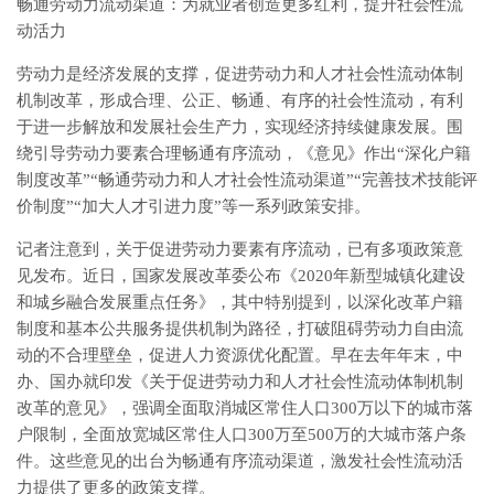
畅通劳动力流动渠道：为就业者创造更多红利，提升社会性流
动活力
劳动力是经济发展的支撑，促进劳动力和人才社会性流动体制
机制改革，形成合理、公正、畅通、有序的社会性流动，有利
于进一步解放和发展社会生产力，实现经济持续健康发展。围
绕引导劳动力要素合理畅通有序流动，《意见》作出“深化户籍
制度改革”“畅通劳动力和人才社会性流动渠道”“完善技术技能评
价制度”“加大人才引进力度”等一系列政策安排。
记者注意到，关于促进劳动力要素有序流动，已有多项政策意
见发布。近日，国家发展改革委公布《2020年新型城镇化建设
和城乡融合发展重点任务》，其中特别提到，以深化改革户籍
制度和基本公共服务提供机制为路径，打破阻碍劳动力自由流
动的不合理壁垒，促进人力资源优化配置。早在去年年末，中
办、国办就印发《关于促进劳动力和人才社会性流动体制机制
改革的意见》，强调全面取消城区常住人口300万以下的城市落
户限制，全面放宽城区常住人口300万至500万的大城市落户条
件。这些意见的出台为畅通有序流动渠道，激发社会性流动活
力提供了更多的政策支撑。