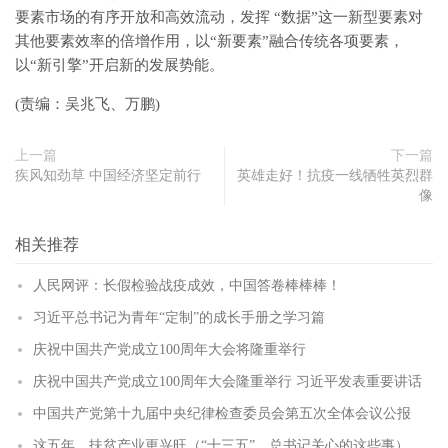
要素市场的有序开放和高效流动，发挥 “数据”这一新型要素对
其他要素效率的倍增作用，以“新要素”融合传统各项要素，
以“新引擎”开启新的发展势能。
(责编：吴兆飞、万鹏)
上一篇
下一篇
疾风知劲草 中国经济坚定前行
英雄走好！抗疫一线牺牲英烈群
像
相关推荐
人民网评：长假检验战疫成效，中国答卷棒棒棒！
习近平总书记为青年“定制”的成长手册之学习篇
庆祝中国共产党成立100周年大会将隆重举行
庆祝中国共产党成立100周年大会隆重举行 习近平发表重要讲话
中国共产党第十九届中央纪律检查委员会第五次全体会议公报
这五年，扶贫产业更兴旺（“十三五”，总书记关心的这些事）