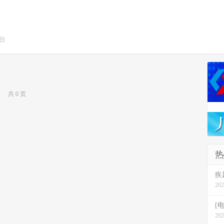
台
共 0 页
热
疾
202
[电
202