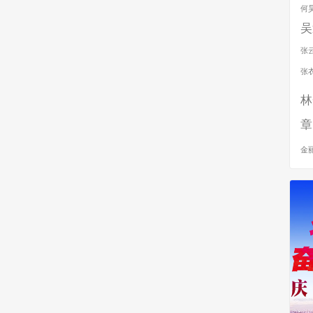
何
吴
张
张
林
章
金