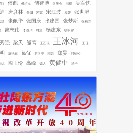
傅彪
储智博
吴军忱
昊阳
傅绍杰
冬奥会
冯棉
迪
唐彦林
宋江波
张世澄
墨阳
宋寓
应媛
张佩华
张国庆
张建国
张梦斯
云瑞
张福寿
曾志伟
杨建东
衣
李瀚均
村里
杨明睿
王冰河
秀强
梁天
熊莺
王乙琨
王珏
明
葛优
郑昊
章艳敏
赵冬苓
郎云
郭柏松
黄健中
陶玉玲
高峰
丽妮
魏人
黑子