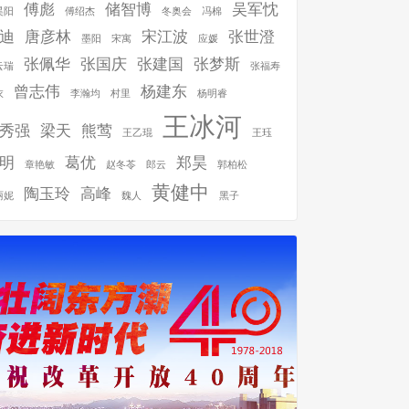
傅彪
储智博
吴军忱
昊阳
傅绍杰
冬奥会
冯棉
迪
唐彦林
宋江波
张世澄
墨阳
宋寓
应媛
张佩华
张国庆
张建国
张梦斯
云瑞
张福寿
曾志伟
杨建东
衣
李瀚均
村里
杨明睿
王冰河
秀强
梁天
熊莺
王乙琨
王珏
明
葛优
郑昊
章艳敏
赵冬苓
郎云
郭柏松
黄健中
陶玉玲
高峰
丽妮
魏人
黑子