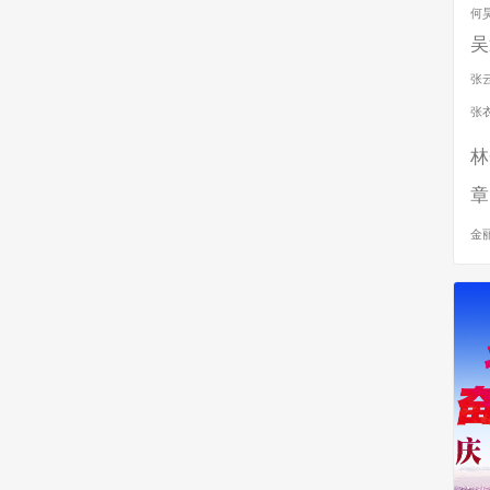
何
吴
张
张
林
章
金