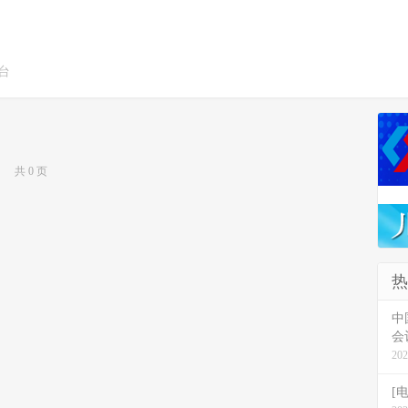
台
共 0 页
热
中
会
202
[